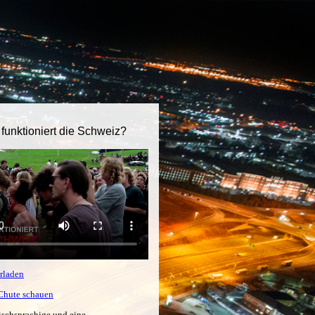
 funktioniert die Schweiz?
rladen
tChute schauen
ischsprachige und eine