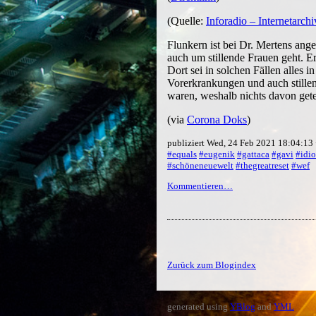
(Quelle:
Inforadio – Internetarchi
Flunkern ist bei Dr. Mertens an
auch um stillende Frauen geht. E
Dort sei in solchen Fällen alles
Vorerkrankungen und auch stillen
waren, weshalb nichts davon gete
(via
Corona Doks
)
publiziert Wed, 24 Feb 2021 18:04:1
#equals
#eugenik
#gattaca
#gavi
#idio
#schöneneuewelt
#thegreatreset
#wef
Kommentieren…
Zurück zum Blogindex
generated using
YBlog
and
YML