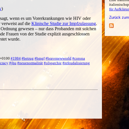
italienischs
v
)
für Aufkläru
Zurück zum
gesagt, wenn es um Vorerkrankungen wie HIV oder
r verweist auf die
Klinische Studie zur Impfzulassung
.
 in Ordnung gewesen – nur dass Probanden mit solchen
de Frauen von der Studie explizit ausgeschlossen
stet wurde.
3 +0100
#1984
#betrug
#bmgf
#bravenewworld
#corona
cracy
#jhu
#neuenormalität
#oligarchie
#refeudalisierung