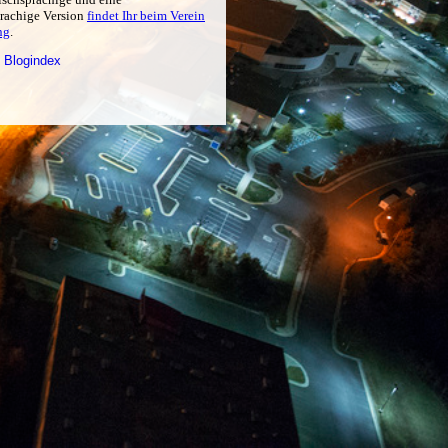
prachige Version
findet Ihr beim Verein
ng
.
 Blogindex