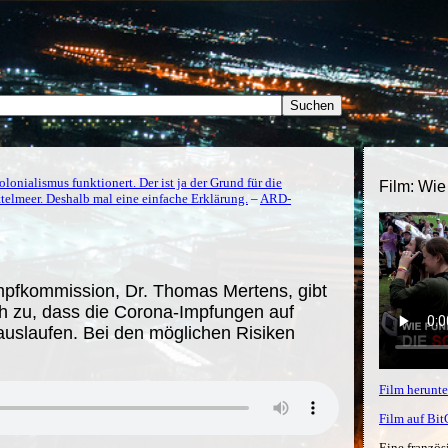
lonialismus funktionert. Der ist ja der Grund für die
Film: Wie
telmeer. Deshalb mal eine einfache Erklärung.
–
ARD-
mpfkommission, Dr. Thomas Mertens, gibt
ch zu, dass die Corona-Impfungen auf
uslaufen. Bei den möglichen Risiken
Film herunte
Film auf Bi
Eine französ