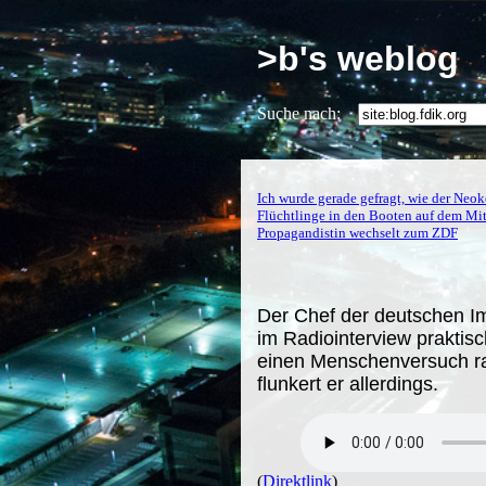
>b's weblog
Suche nach:
Ich wurde gerade gefragt, wie der Neoko
Flüchtlinge in den Booten auf dem Mit
Propagandistin wechselt zum ZDF
Der Chef der deutschen I
im Radiointerview praktis
einen Menschenversuch ra
flunkert er allerdings.
(
Direktlink
)