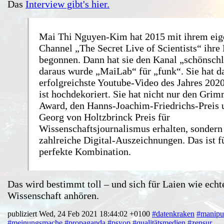
Das
Interview gibt's hier.
Mai Thi Nguyen-Kim hat 2015 mit ihrem eig
Channel „The Secret Live of Scientists“ ihre 
begonnen. Dann hat sie den Kanal „schönsch
daraus wurde „MaiLab“ für „funk“. Sie hat d
erfolgreichste Youtube-Video des Jahres 2020
ist hochdekoriert. Sie hat nicht nur den Gri
Award, den Hanns-Joachim-Friedrichs-Preis 
Georg von Holtzbrinck Preis für
Wissenschaftsjournalismus erhalten, sondern
zahlreiche Digital-Auszeichnungen. Das ist f
perfekte Kombination.
Das wird bestimmt toll – und sich für Laien wie echt
Wissenschaft anhören.
publiziert Wed, 24 Feb 2021 18:44:02 +0100
#datenkraken
#manipu
#meinungsmache
#propaganda
#psyop
#qualitätsmedien
#zensur