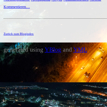
Kommentieren…
Zurück zum Blogindex
generated using
YBlog
and
YML