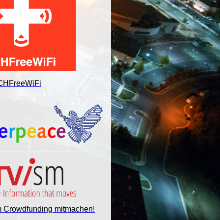
 CHFreeWiFi
im Crowdfunding mitmachen!