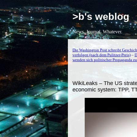
>b's weblog
News. Journal. Whatever.
Die Washington Post schreibt Geschichte
verfolgen (nach dem Pulitzer-Preis)
–
D
wenden sich politischer Propaganda zu
WikiLeaks – The US strate
economic system: TPP, TT