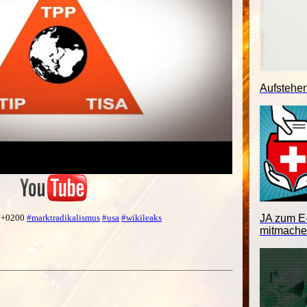
Aufstehe
3 +0200
#marktradikalismus
#usa
#wikileaks
JA zum E-
mitmache