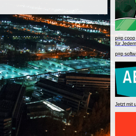
p≡p coop 
für Jeder
p≡p softw
Jetzt mit 