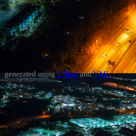
generated using
YBlog
and
YML