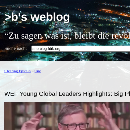
>b's weblog
“Zu sagen was ist, bleibt die rev
Suche nach:
Clearing Epstein
–
One
WEF Young Global Leaders Highlights: Big 