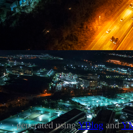
generated using
YBlog
and
Y