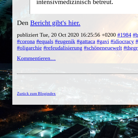
intensivmedizinisch betreut.
Den
Bericht gibt's hier.
publiziert Tue, 20 Oct 2020 16:25:56 +0200
#1984
#
#corona
#equals
#eugenik
#gattaca
#gavi
#idiocracy
#
#oligarchie
#refeudalisierung
#schöneneuewelt
#thegr
Kommentieren…
Zurück zum Blogindex