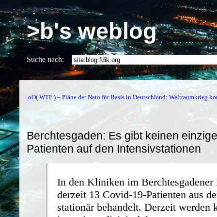
>b's weblog
Suche nach:
.oO( WTF )
–
Pläne der Nato für Basis in Deutschland: Weltraumkrieg 
Berchtesgaden: Es gibt keinen einzig
Patienten auf den Intensivstationen
In den Kliniken im Berchtesgadener
derzeit 13 Covid-19-Patienten aus d
stationär behandelt. Derzeit werden 