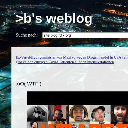
>b's weblog
Suche nach:
Ex-Verteidigungsminister von Mexiko wegen Drogenhandel in USA verh
gibt keinen einzigen Covid-Patienten auf den Intensivstationen
.oO( WTF )