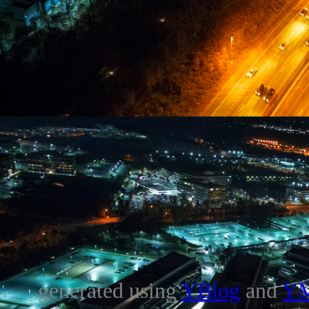
generated using
YBlog
and
Y