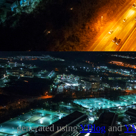
generated using
YBlog
and
Y