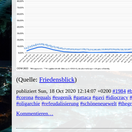
(Quelle:
Friedensblick
)
publiziert Sun, 18 Oct 2020 12:14:07 +0200
#1984
#
#corona
#equals
#eugenik
#gattaca
#gavi
#idiocracy
#
#oligarchie
#refeudalisierung
#schöneneuewelt
#thegr
Kommentieren…