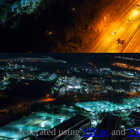
generated using
YBlog
and
Y