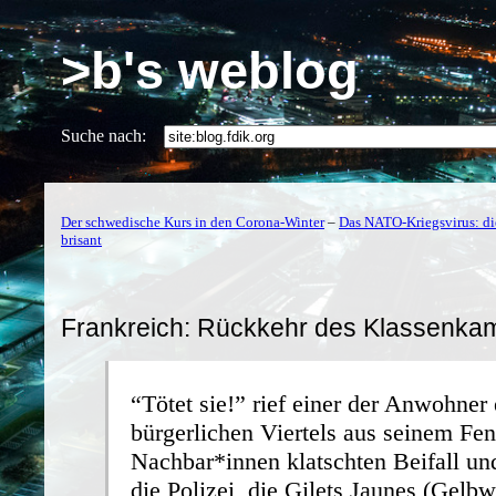
>b's weblog
Suche nach:
Der schwedische Kurs in den Corona-Winter
–
Das NATO-Kriegsvirus: di
brisant
Frankreich: Rückkehr des Klassenka
“Tötet sie!” rief einer der Anwohner 
bürgerlichen Viertels aus seinem Fen
Nachbar*innen klatschten Beifall un
die Polizei, die Gilets Jaunes (Gelbw