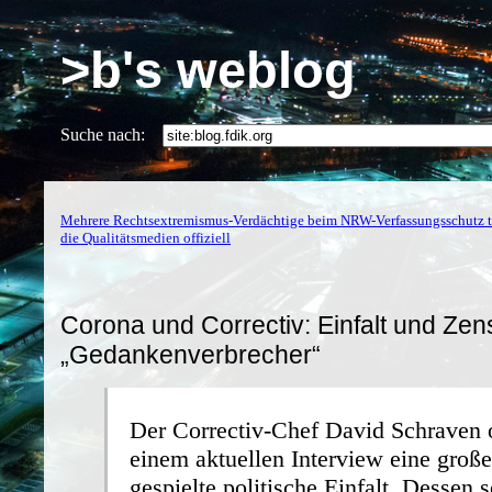
>b's weblog
Suche nach:
Mehrere Rechtsextremismus-Verdächtige beim NRW-Verfassungsschutz t
die Qualitätsmedien offiziell
Corona und Correctiv: Einfalt und Ze
„Gedankenverbrecher“
Der Correctiv-Chef David Schraven o
einem aktuellen Interview eine groß
gespielte politische Einfalt. Dessen 