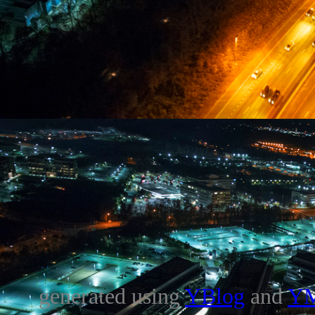
generated using
YBlog
and
Y