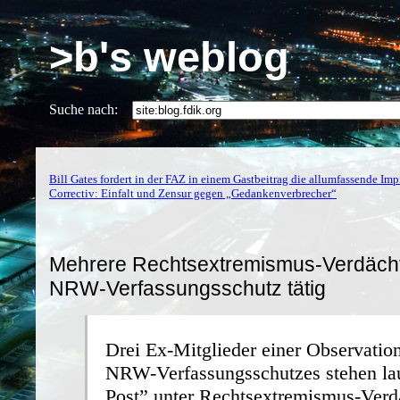
>b's weblog
Suche nach:
Bill Gates fordert in der FAZ in einem Gastbeitrag die allumfassende Imp
Correctiv: Einfalt und Zensur gegen „Gedankenverbrecher“
Mehrere Rechtsextremismus-Verdächt
NRW-Verfassungsschutz tätig
Drei Ex-Mitglieder einer Observatio
NRW-Verfassungsschutzes stehen lau
Post” unter Rechtsextremismus-Verd