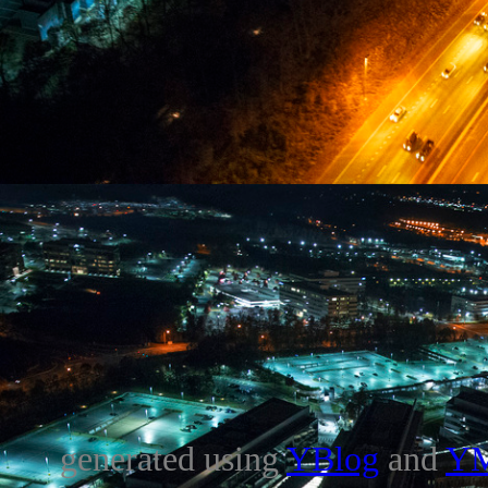
generated using
YBlog
and
Y