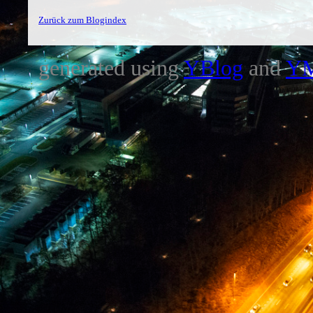
Zurück zum Blogindex
generated using
YBlog
and
Y