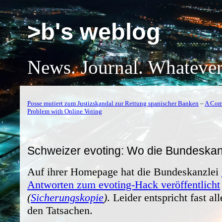
>b's weblog
News. Journal. Whatever
Posse mutiert zum Justizskandal zur Rettung spanischer Banken
–
A Comp
Problem with Online Voting
Schweizer evoting: Wo die Bundeskanzl
Auf ihrer Homepage hat die Bundeskanzlei
Antworten zum evoting-Hack veröffentlicht
(
Sicherungskopie
)
. Leider entspricht fast al
den Tatsachen.