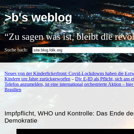
>b's weblog
“Zu sagen was ist, bleibt die rev
Suche nach:
Neues von der Kinderfickerfront: Covid-Lockdowns haben die Ent
Kindern um Jahre zurückgeworfen
–
Die E-ID als Pflicht, sich ans 
Telefon anzumelden, ist eine international orchestrierte Aktion – hie
Brasilien
Impfpflicht, WHO und Kontrolle: Das Ende de
Demokratie