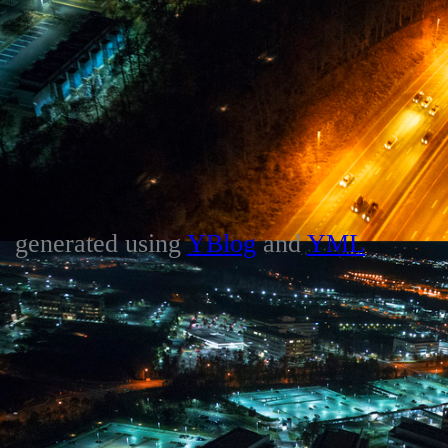
generated using
YBlog
and
YML