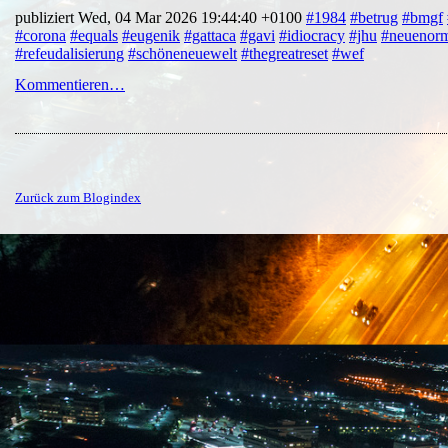
publiziert Wed, 04 Mar 2026 19:44:40 +0100
#1984
#betrug
#bmgf
#corona
#equals
#eugenik
#gattaca
#gavi
#idiocracy
#jhu
#neuenorm
#refeudalisierung
#schöneneuewelt
#thegreatreset
#wef
Kommentieren…
Zurück zum Blogindex