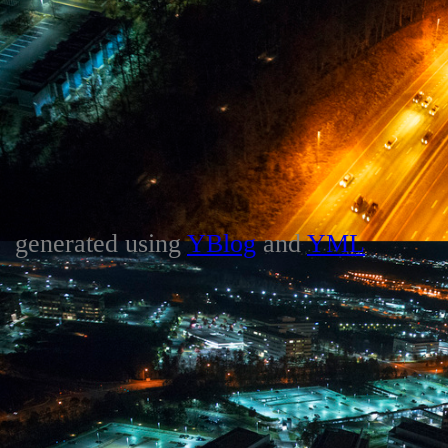
generated using
YBlog
and
YML