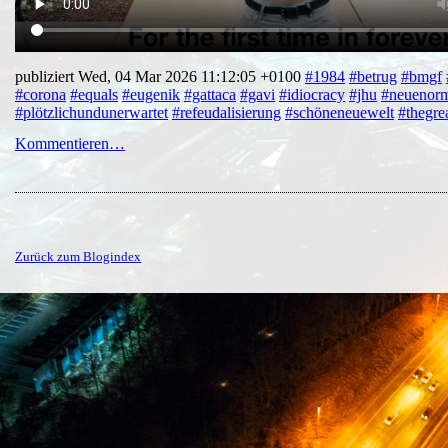
publiziert Wed, 04 Mar 2026 11:12:05 +0100
#1984
#betrug
#bmgf
#corona
#equals
#eugenik
#gattaca
#gavi
#idiocracy
#jhu
#neuenorm
#plötzlichundunerwartet
#refeudalisierung
#schöneneuewelt
#thegrea
Kommentieren…
Zurück zum Blogindex