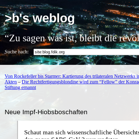
>b's weblog
“Zu sagen was ist, bleibt die rev
Suche nach:
Von Rockefeller bis Starmer: Kartierung des trilateralen Netzwerks i
Akten
–
Die Rechtfertigungsblondine wird zum “Fellow” der Konr
Stiftung ernannt
Neue Impf-Hiobsboschaften
Schaut man sich wissenschaftliche Übersicht