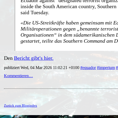
Ecuador against “designated terrorist organiz
inside the South American country, Southe
said Tuesday.
Die US-Streitkräfte haben gemeinsam mit E
Militäroperationen gegen „benannte terroris
Organisationen“ in dem südamerikanischen 
gestartet, teilte das Southern Command am D
Den
Bericht gibt's hier.
publiziert Wed, 04 Mar 2026 11:02:21 +0100
#equador
#imperium
#
Kommentieren…
Zurück zum Blogindex