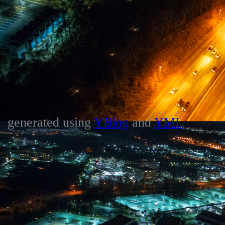
generated using
YBlog
and
YML