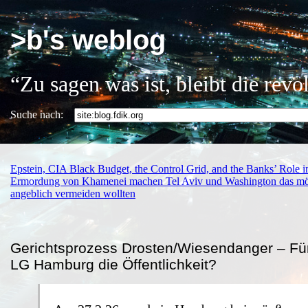
>b's weblog
“Zu sagen was ist, bleibt die rev
Suche nach:
Epstein, CIA Black Budget, the Control Grid, and the Banks’ Role 
Ermordung von Khamenei machen Tel Aviv und Washington das mög
angeblich vermeiden wollten
Gerichtsprozess Drosten/Wiesendanger – Fü
LG Hamburg die Öffentlichkeit?