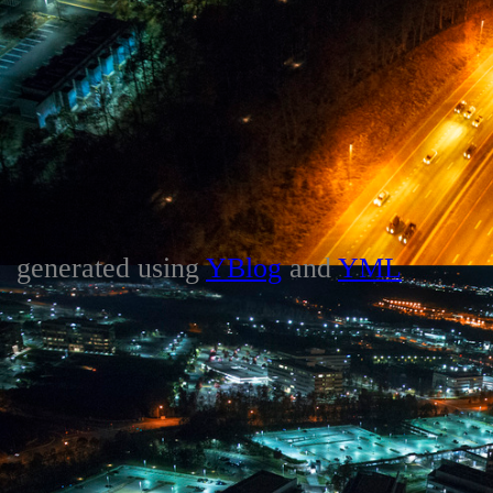
generated using
YBlog
and
YML