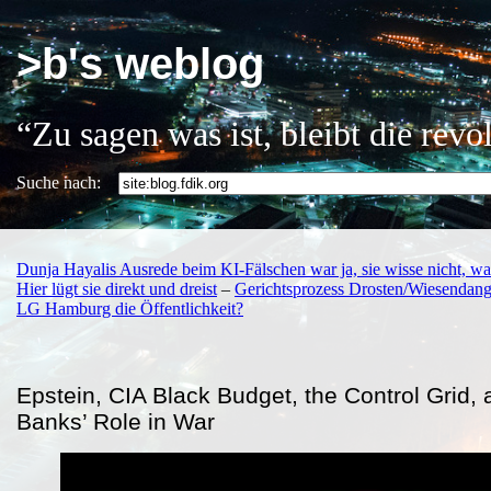
>b's weblog
“Zu sagen was ist, bleibt die rev
Suche nach:
Dunja Hayalis Ausrede beim KI-Fälschen war ja, sie wisse nicht, was
Hier lügt sie direkt und dreist
–
Gerichtsprozess Drosten/Wiesendange
LG Hamburg die Öffentlichkeit?
Epstein, CIA Black Budget, the Control Grid, 
Banks’ Role in War