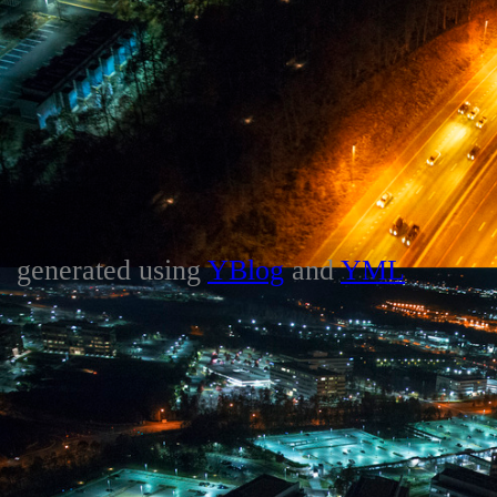
generated using
YBlog
and
YML