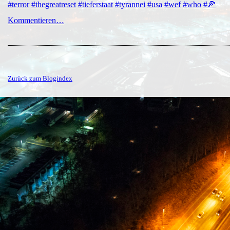
#terror
#thegreatreset
#tieferstaat
#tyrannei
#usa
#wef
#who
#🍕
Kommentieren…
Zurück zum Blogindex