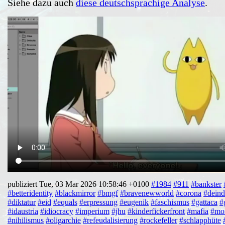
Siehe dazu auch
diese deutschsprachige Analyse
.
publiziert Tue, 03 Mar 2026 10:58:46 +0100
#1984
#911
#bankster
#betteridentity
#blackmirror
#bmgf
#bravenewworld
#corona
#deind
#diktatur
#eid
#equals
#erpressung
#eugenik
#faschismus
#gattaca
#
#idaustria
#idiocracy
#imperium
#jhu
#kinderfickerfront
#mafia
#mo
#nihilismus
#oligarchie
#refeudalisierung
#rockefeller
#schlapphüte