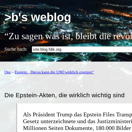
>b's weblog
“Zu sagen was ist, bleibt die rev
Suche nach:
One
–
Epstein: „Davos kann die UNO wirklich ersetzen“
Die Epstein-Akten, die wirklich wichtig sind
Als Präsident Trump das Epstein Files Trans
Gesetz unterzeichnete und das Justizministe
Millionen Seiten Dokumente, 180.000 Bilder