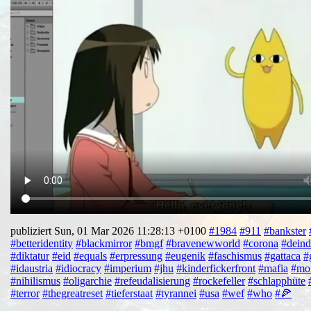
publiziert Sun, 01 Mar 2026 11:28:13 +0100
#1984
#911
#bankster
#betteridentity
#blackmirror
#bmgf
#bravenewworld
#corona
#deind
#diktatur
#eid
#equals
#erpressung
#eugenik
#faschismus
#gattaca
#
#idaustria
#idiocracy
#imperium
#jhu
#kinderfickerfront
#mafia
#mo
#nihilismus
#oligarchie
#refeudalisierung
#rockefeller
#schlapphüte
#terror
#thegreatreset
#tieferstaat
#tyrannei
#usa
#wef
#who
#🍕