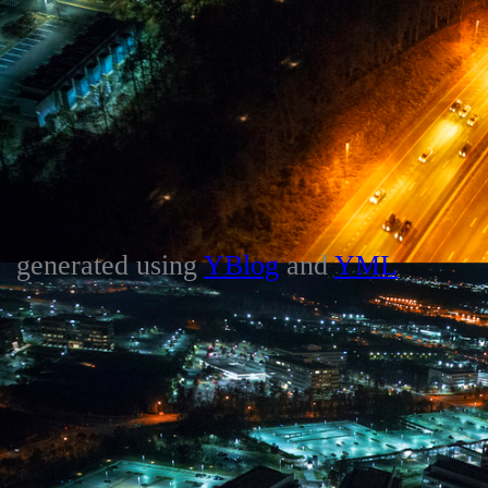
generated using
YBlog
and
YML