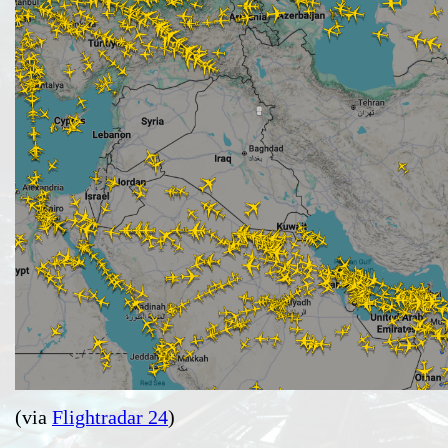
(via
Flightradar 24
)