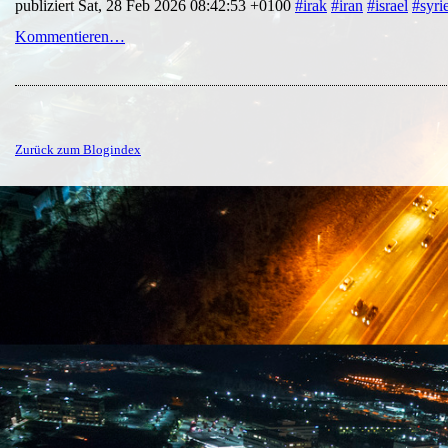
publiziert Sat, 28 Feb 2026 08:42:53 +0100
#irak
#iran
#israel
#syri
Kommentieren…
Zurück zum Blogindex