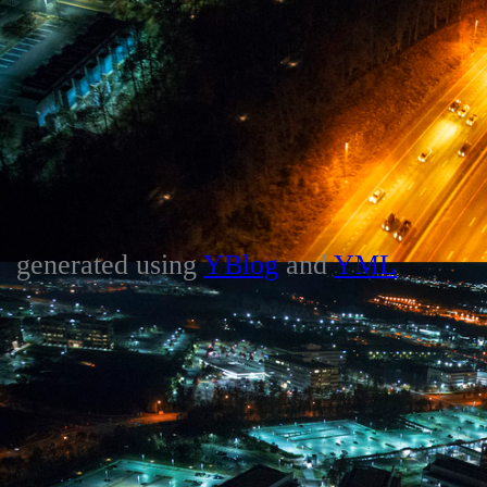
generated using
YBlog
and
YML