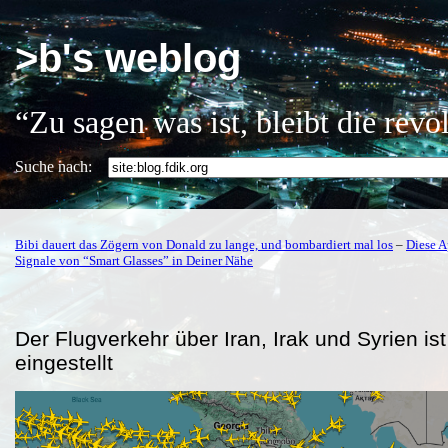
>b's weblog
“Zu sagen was ist, bleibt die rev
Suche nach:
Bibi dauert das Zögern von Donald zu lange, und bombardiert mal los
–
Diese A
Signale von “Smart Glasses” in Deiner Nähe
Der Flugverkehr über Iran, Irak und Syrien ist
eingestellt