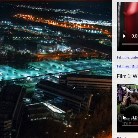
Film herunte
Film auf Bi
Film 1: W