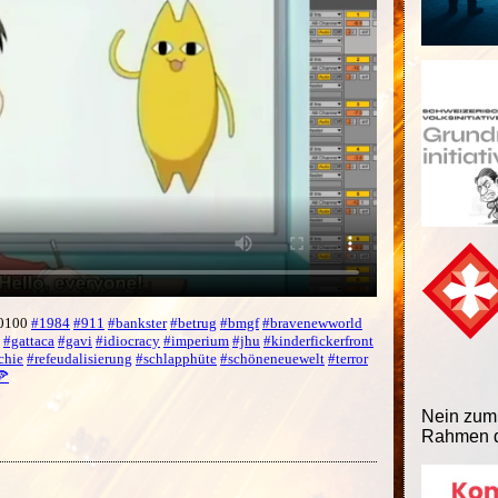
+0100
#1984
#911
#bankster
#betrug
#bmgf
#bravenewworld
#gattaca
#gavi
#idiocracy
#imperium
#jhu
#kinderfickerfront
chie
#refeudalisierung
#schlapphüte
#schöneneuewelt
#terror
🍕
Nein zum
Rahmen d