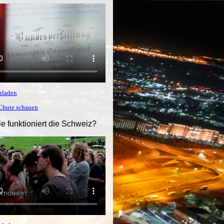
rladen
tChute schauen
ie funktioniert die Schweiz?