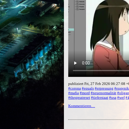
publiziert Fri, 27 Feb 2026 06:27:08 
#corona
#equals
#erpressung
#eugenik
#mafia
#mord
#neuenormalität
#oligar
#thegreatreset
#tieferstaat
#usa
#wef
#
Kommentieren…