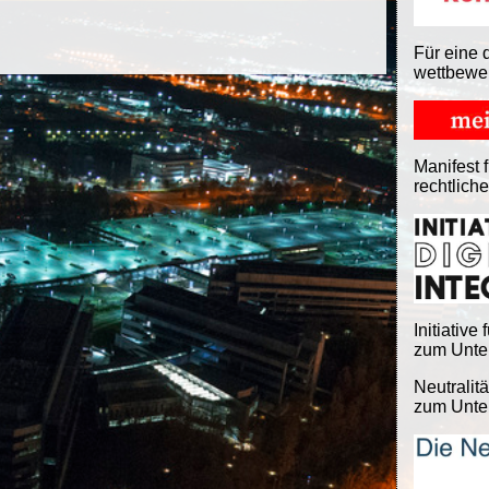
Für eine 
wettbewe
Manifest f
rechtlich
Initiative 
zum Unter
Neutralitä
zum Unter