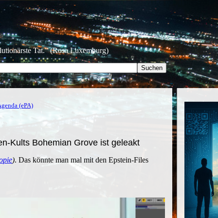
olutionärste Tat.” (Rosa Luxemburg)
-Agenda (ePA)
iten-Kults Bohemian Grove ist geleakt
opie
)
. Das könnte man mal mit den Epstein-Files