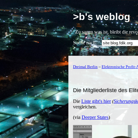
>b's weblog
“Zu sagen was ist, bleibt die rev
Suche nach:
Dreimal Berlin
–
Elektronische Profit
Die Mitgliederliste des El
Die
Liste gibt's hier
(
Sicherungsk
vergleichen.
(via
Deeper States
)