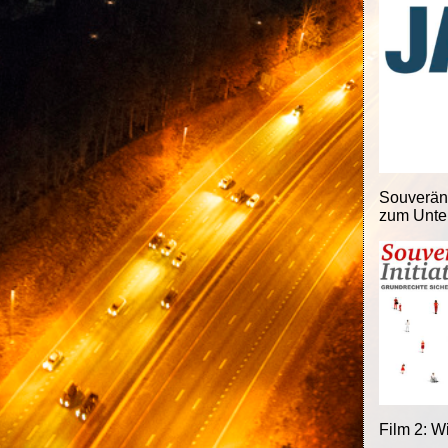
Souveränit
zum Unter
Film 2: W