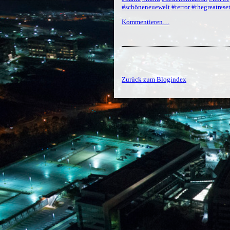
#schöneneuewelt
#terror
#thegreatrese
Kommentieren…
Zurück zum Blogindex