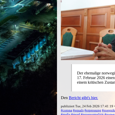
Der ehemalige norwegis
17. Februar 2026 einen
einem kritischen Zust
Den
Bericht gibt's hier.
publiziert Tue, 24 Feb 2026 17:41:19
#corona
#equals
#erpressung
#eugenik
#mafia
#mord
#neuenormalität
#norwe