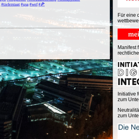
t
#tieferstaat
#usa
#wef
#🍕
Für eine 
wettbewe
Manifest f
rechtlich
Initiative 
zum Unter
Neutralitä
zum Unter