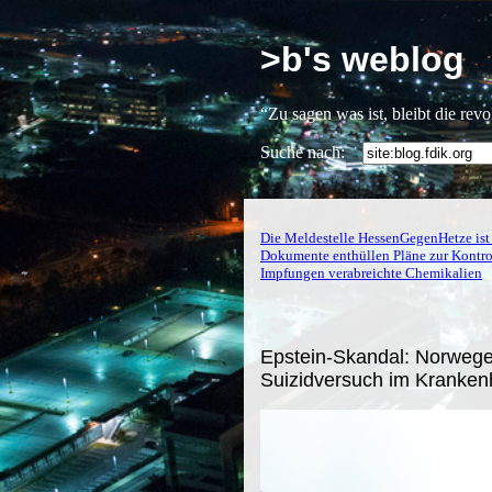
>b's weblog
“Zu sagen was ist, bleibt die rev
Suche nach:
Die Meldestelle HessenGegenHetze ist 
Dokumente enthüllen Pläne zur Kontro
Impfungen verabreichte Chemikalien
Epstein-Skandal: Norweg
Suizidversuch im Kranke