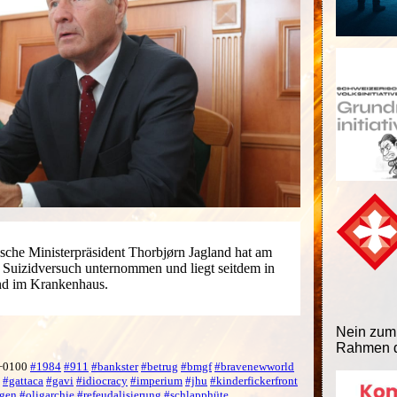
che Ministerpräsident Thorbjørn Jagland hat am
 Suizidversuch unternommen und liegt seitdem in
and im Krankenhaus.
Nein zum
Rahmen d
 +0100
#1984
#911
#bankster
#betrug
#bmgf
#bravenewworld
#gattaca
#gavi
#idiocracy
#imperium
#jhu
#kinderfickerfront
gen
#oligarchie
#refeudalisierung
#schlapphüte