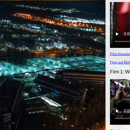
Film herunte
Film auf Bi
Film 1: W