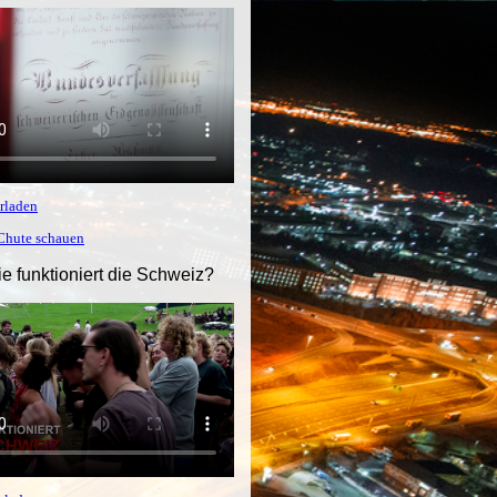
rladen
tChute schauen
ie funktioniert die Schweiz?