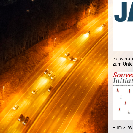
Souveränit
zum Unter
Film 2: W