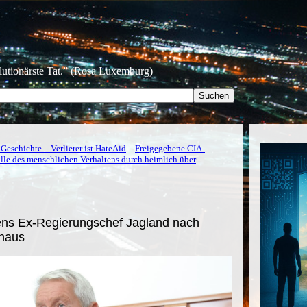
olutionärste Tat.” (Rosa Luxemburg)
Geschichte – Verlierer ist HateAid
–
Freigegebene CIA-
lle des menschlichen Verhaltens durch heimlich über
ens Ex-Regierungschef Jagland nach
nhaus