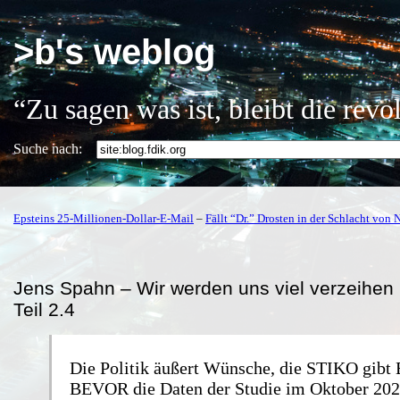
>b's weblog
“Zu sagen was ist, bleibt die rev
Suche nach:
Epsteins 25-Millionen-Dollar-E-Mail
–
Fällt “Dr.” Drosten in der Schlacht von 
Jens Spahn – Wir werden uns viel verzeihen
Teil 2.4
Die Politik äußert Wünsche, die STIKO gibt
BEVOR die Daten der Studie im Oktober 202