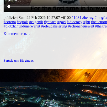
publiziert Sun, 22 Feb 2026 19:57:07 +0100
#1984
#betrug
#bmgf
#corona
#equals
#eugenik
#gattaca
#gavi
#idiocracy
#jhu
#neuenorm
#plötzlichundunerwartet
#refeudalisierung
#schöneneuewelt
#thegrea
Kommentieren…
Zurück zum Blogindex