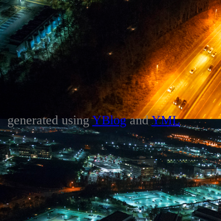
generated using
YBlog
and
YML