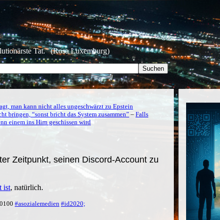
olutionärste Tat.” (Rosa Luxemburg)
gt, man kann nicht alles ungeschwärzt zu Epstein
icht bringen, “sonst bricht das System zusammen”
–
Falls
wenn einem ins Hirn geschissen wird
ter Zeitpunkt, seinen Discord-Account zu
 ist
, natürlich.
 +0100
#asozialemedien
#id2020;