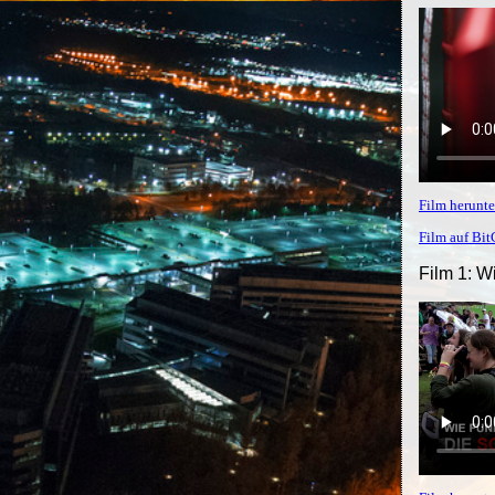
Film herunte
Film auf Bi
Film 1: W