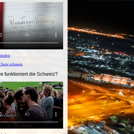
rladen
tChute schauen
ie funktioniert die Schweiz?