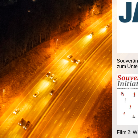
Souveränit
zum Unter
Film 2: W