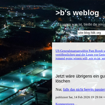
>b's weblog
“Zu sagen was ist, bleibt die rev
Suche nach:
US-Generalstaatsanwältin Pam Bondi sa
veröffentlichen und die Leute vor Ger
jemand gerne wissen will, wie es ist, 
Jetzt wäre übrigens ein gu
löschen
Nur,
falls das nicht bereits passiert
publiziert Sat, 14 Feb 2026 19:29:04
Kommentieren…