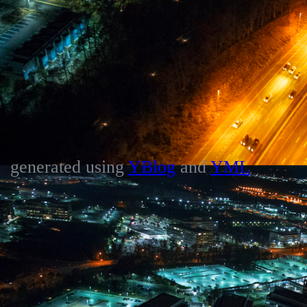
generated using
YBlog
and
YML