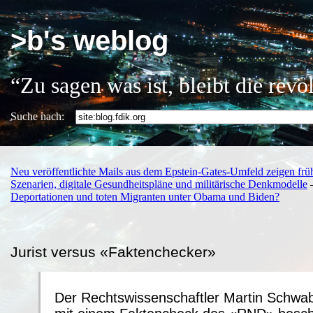
>b's weblog
“Zu sagen was ist, bleibt die rev
Suche nach:
Neu veröffentlichte Mails aus dem Epstein-Gates-Umfeld zeigen frü
Szenarien, digitale Gesundheitspläne und militärische Denkmodelle
Deportationen und toten Migranten unter Obama und Biden?
Jurist versus «Faktenchecker»
Der Rechtswissenschaftler Martin Schwab