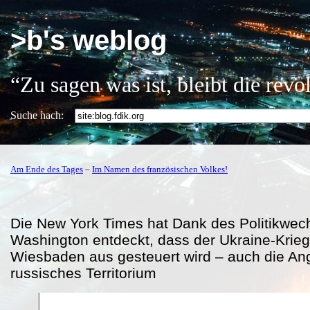
>b's weblog
“Zu sagen was ist, bleibt die rev
Suche nach:
Am Ende des Tages
–
Im Namen des französischen Volkes!
Die New York Times hat Dank des Politikwech
Washington entdeckt, dass der Ukraine-Krie
Wiesbaden aus gesteuert wird – auch die Angr
russisches Territorium