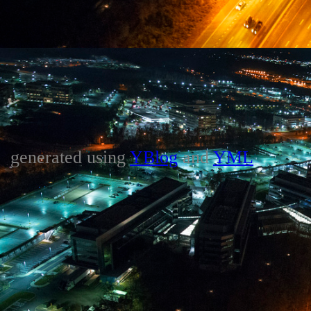
generated using
YBlog
and
YML