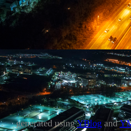
generated using
YBlog
and
Y