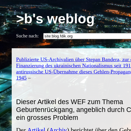
>b's weblog
Suche nach:
Publizierte US-Archivalien über Stepan Bandera, zur
Finanzierung des ukrainischen Nationalismus seit 191
antirussische US-Übernahme dieses Gehlen-Propagan
1945
–
Dieser Artikel des WEF zum Thema
Geburtenrückgang, angeblich durch 
ein grosses Problem
Der
Artikel
(
Archiv
) berichtet über den Ge