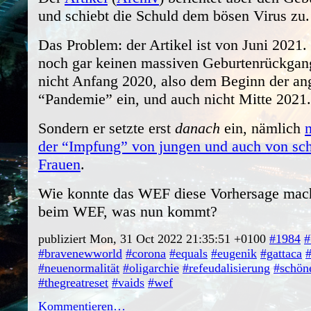
und schiebt die Schuld dem bösen Virus zu.
Das Problem: der Artikel ist von Juni 2021.
noch gar keinen massiven Geburtenrückgang
nicht Anfang 2020, also dem Beginn der an
“Pandemie” ein, und auch nicht Mitte 2021.
Sondern er setzte erst
danach
ein, nämlich
der “Impfung” von jungen und auch von s
Frauen
.
Wie konnte das WEF diese Vorhersage ma
beim WEF, was nun kommt?
publiziert Mon, 31 Oct 2022 21:35:51 +0100
#1984
#
#bravenewworld
#corona
#equals
#eugenik
#gattaca
#
#neuenormalität
#oligarchie
#refeudalisierung
#schön
#thegreatreset
#vaids
#wef
Kommentieren…