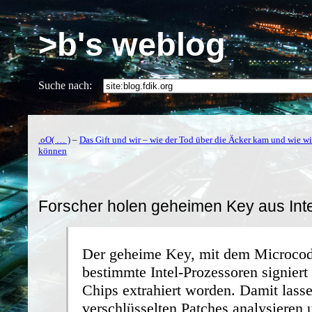
>b's weblog
Suche nach:
.oO( … )
–
Das Gift und wir – wie der Tod über die Äcker kam und wie w
können
Forscher holen geheimen Key aus Int
Der geheime Key, mit dem Microcod
bestimmte Intel-Prozessoren signiert
Chips extrahiert worden. Damit lasse
verschlüsselten Patches analysieren 