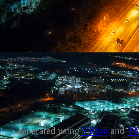
generated using
YBlog
and
Y