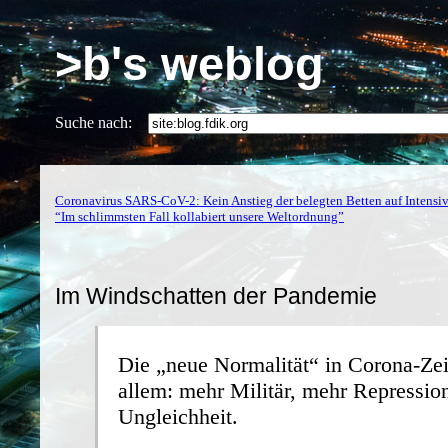
>b's weblog
Suche nach:
Coronavirus SARS-CoV-2: Kein Anstieg der belegten Betten auf Intensiv
“Im schlimmsten Fall kollabiert unsere Weltordnung”
Im Windschatten der Pandemie
Die „neue Normalität“ in Corona-Zei
allem: mehr Militär, mehr Repressio
Ungleichheit.