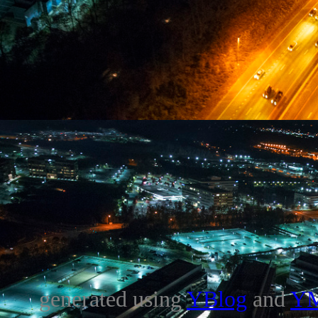
generated using
YBlog
and
Y