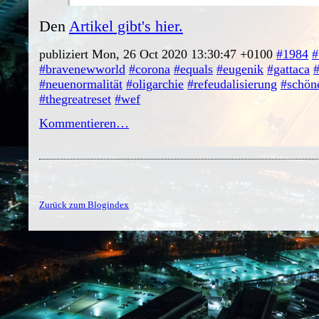
Den
Artikel gibt's hier.
publiziert Mon, 26 Oct 2020 13:30:47 +0100
#1984
#
#bravenewworld
#corona
#equals
#eugenik
#gattaca
#
#neuenormalität
#oligarchie
#refeudalisierung
#schön
#thegreatreset
#wef
Kommentieren…
Zurück zum Blogindex