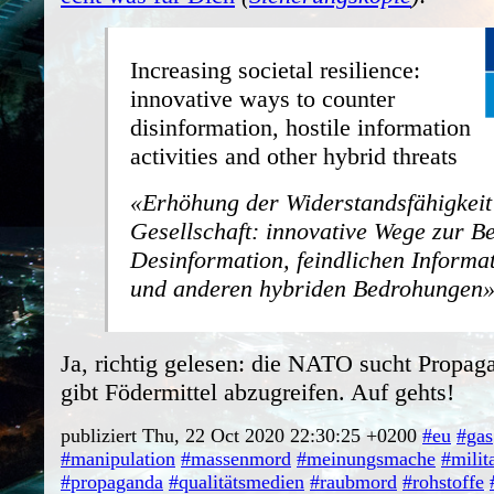
Increasing societal resilience:
innovative ways to counter
disinformation, hostile information
activities and other hybrid threats
Erhöhung der Widerstandsfähigkeit
Gesellschaft: innovative Wege zur 
Desinformation, feindlichen Informat
und anderen hybriden Bedrohungen
Ja, richtig gelesen: die NATO sucht Propaga
gibt Födermittel abzugreifen. Auf gehts!
publiziert Thu, 22 Oct 2020 22:30:25 +0200
#eu
#gas
#manipulation
#massenmord
#meinungsmache
#milit
#propaganda
#qualitätsmedien
#raubmord
#rohstoffe