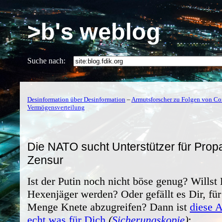
>b's weblog
Suche nach:
Desinformation über Desinformation
–
Armutsforscher zu Folgen von Co
Vermögensverteilung
Die NATO sucht Unterstützer für Pro
Zensur
Ist der Putin noch nicht böse genug? Willst
Hexenjäger werden? Oder gefällt es Dir, fü
Menge Knete abzugreifen? Dann ist
diese 
echt was für Dich
(
Sicherungskopie
)
: