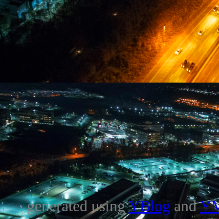
generated using
YBlog
and
Y