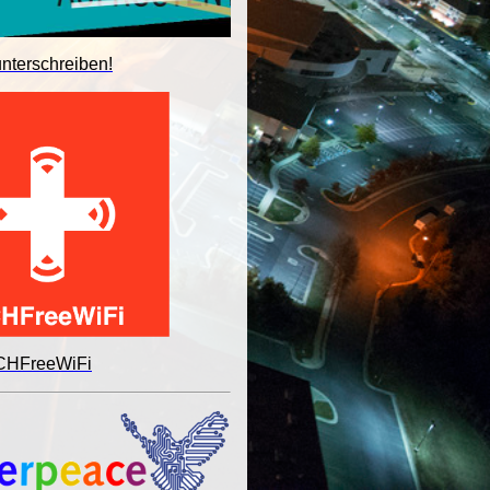
unterschreiben!
 CHFreeWiFi