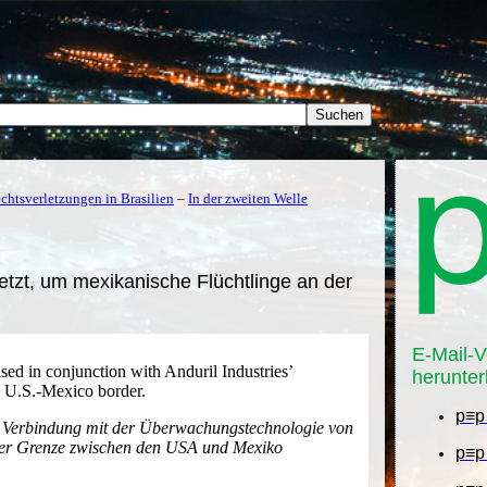
chtsverletzungen in Brasilien
–
In der zweiten Welle
etzt, um mexikanische Flüchtlinge an der
E-Mail-V
ed in conjunction with Anduril Industries’
herunter
e U.S.-Mexico border.
p≡p
 Verbindung mit der Überwachungstechnologie von
 der Grenze zwischen den USA und Mexiko
p≡p 