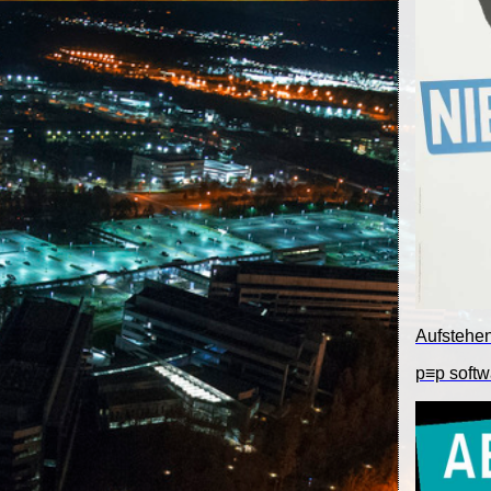
Aufstehe
p≡p softw