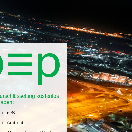
erschlüsselung kostenlos
laden:
 for iOS
for Android