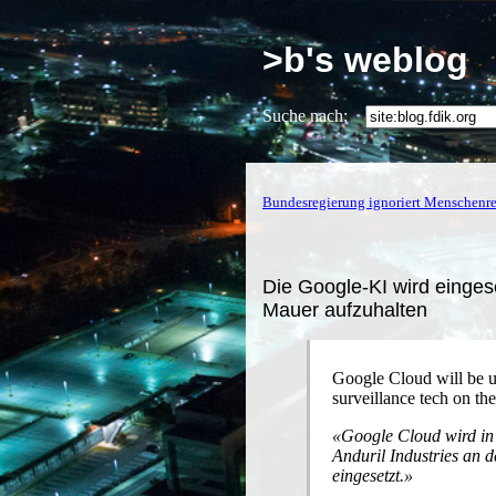
>b's weblog
Suche nach:
Bundesregierung ignoriert Menschenre
Die Google-KI wird einges
Mauer aufzuhalten
Google Cloud will be us
surveillance tech on th
Google Cloud wird in
Anduril Industries an
eingesetzt.