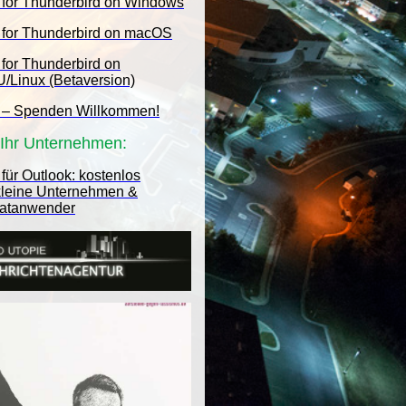
 for Thunderbird on Windows
 for Thunderbird on macOS
 for Thunderbird on
/Linux (Betaversion)
 – Spenden Willkommen!
r Ihr Unternehmen:
für Outlook: kostenlos
 kleine Unternehmen &
vatanwender