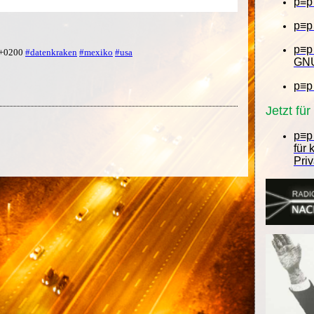
p≡p
p≡p
p≡p
7 +0200
#datenkraken
#mexiko
#usa
GNU
p≡p
Jetzt fü
p≡p 
für
Pri