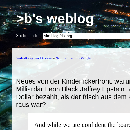
>b's weblog
Suche nach:
Verhaftung per Drohne
–
Nachrichten im Vergleich
Neues von der Kinderfickerfront: waru
Milliardär Leon Black Jeffrey Epstein 5
Dollar bezahlt, als der frisch aus dem
raus war?
And while we are confident the boa