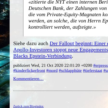
zitierte die NYT einen internen Beri
Deutschen Bank, der Zahlungen von
die vom Private-Equity-Magnaten kon
werden, an solche, die von Herrn Ep
kontrolliert werden, aufzeigte.
Siehe dazu auch
Der Fallout beginnt: Einer 
Apollo-Investoren stoppt neue Engagement
Blacks Epstein-Verbindung
.
publiziert Wed, 21 Oct 2020 22:01:20 +0200
#erpres
#kinderfickerfront
#mord
#schlapphüte
#tieferstaat
#u
Kommentieren…
Zurück zum Blogindex