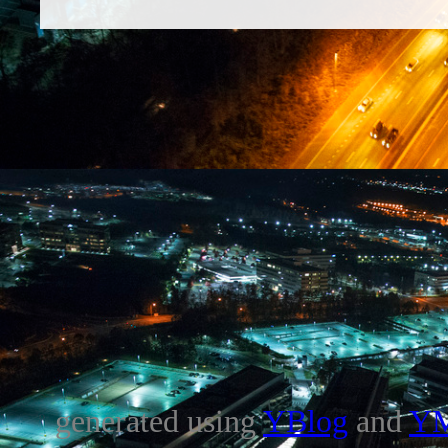
generated using
YBlog
and
Y