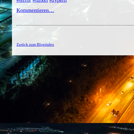
#terror
#türkei
#zypern
Kommentieren…
Zurück zum Blogindex