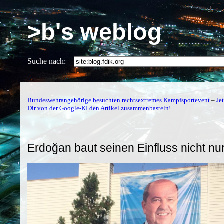
>b's weblog
Suche nach:
Bundeswehrangehörige besuchten rechtsextremes Kampfsportevent
–
Je
Dir von der Google-KI den Artikel zusammenbasteln!
Erdoğan baut seinen Einfluss nicht nur