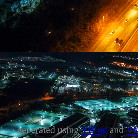
generated using
YBlog
and
Y