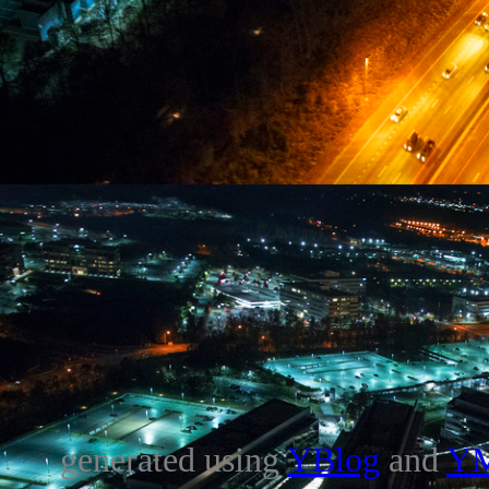
generated using
YBlog
and
Y