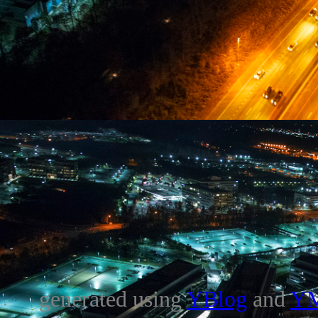
generated using
YBlog
and
Y