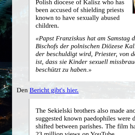
Polish diocese of Kalisz who has
been accused of shielding priests
known to have sexually abused
children.
Papst Franziskus hat am Samstag de
Bischofs der polnischen Diözese Kali
der beschuldigt wird, Priester, von 
ist, dass sie Kinder sexuell missbra
beschützt zu haben.
Den
Bericht gibt's hier.
The Sekielski brothers also made ano
suggested known paedophiles were d
shifted between parishes. The film h
23 million views on YouTube.