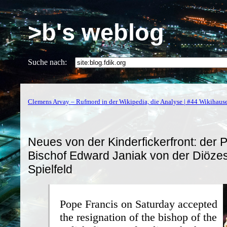
>b's weblog
Suche nach:
Clemens Arvay – Rufmord in der Wikipedia, die Analyse | #44 Wikihaus
Neues von der Kinderfickerfront: der 
Bischof Edward Janiak von der Diöze
Spielfeld
Pope Francis on Saturday accepted
the resignation of the bishop of the