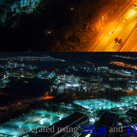
generated using
YBlog
and
Y