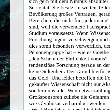
sich gern mit dem Nimbus absoluter 
Seriosität. Sie besitzt in weiten Teile
Bevölkerung großes Vertrauen, gerad
Bereichen, die nicht für „jedermann“
sind, weil die verwendete Fachsprac
Studium voraussetzt. Wenn Wissensc
Forschung lügen, verschweigen und m
dies somit besonders verwerflich, de
Personengruppe hat – wie es Goethe 
„den Schein der Ehrlichkeit voraus“. 
tendenziöse Forschung gerade an de
keine Seltenheit. Der Grund hierfür i
das Geld. Und leider betreffen die F
gekaufter Wissenschaft nicht nur Ak
sondern uns alle. Wenn etwa zahlung
Großsponsoren zuliebe die Gefahren
wie Glyphosat verharmlost werden, i
„Wes‘ Brot ich ess, des‘ Lied ich sin