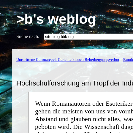
>b's weblog
Suche nach:
Umstrittene Coronaregel: Gerichte kippen Beherbergungsverbot
–
Bunde
Hochschulforschung am Tropf der Indu
Wenn Romanautoren oder Esoteriker 
gehen die meisten von uns von vornh
Abstand und glauben nicht alles, wa
geboten wird. Die Wissenschaft dag