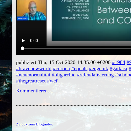
publiziert Thu, 15 Oct 2020 14:35:00 +0200
#1984
#
#bravenewworld
#corona
#equals
#eugenik
#gattaca
#
#neuenormalität
#oligarchie
#refeudalisierung
#schön
#thegreatreset
#wef
Kommentieren…
Zurück zum Blogindex