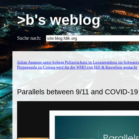
>b's weblog
Suche nach:
Julian Assange unter hohem Polizeischutz in Luxusresidenz im Schwarz
Propaganda zu Corona wird für die WHO von Hill & Knowlton gemacht
Parallels between 9/11 and COVID-19