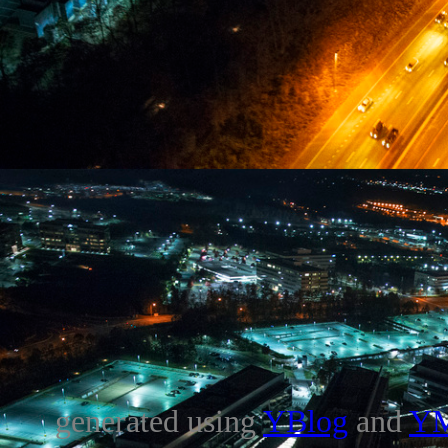
generated using
YBlog
and
Y