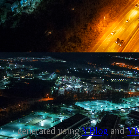
generated using
YBlog
and
Y