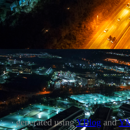
generated using
YBlog
and
Y