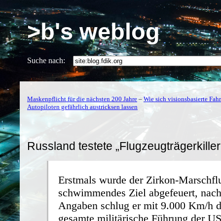
>b's weblog
Suche nach:
Maskenpflicht für die nächsten 200 Jahre
–
Wie sich visionsbasierte Fah
Autopiloten gefährlich austricksen lassen
Russland testete „Flugzeugträgerkiller
Erstmals wurde der Zirkon-Marschflu
schwimmendes Ziel abgefeuert, nach
Angaben schlug er mit 9.000 Km/h do
gesamte militärische Führung der U