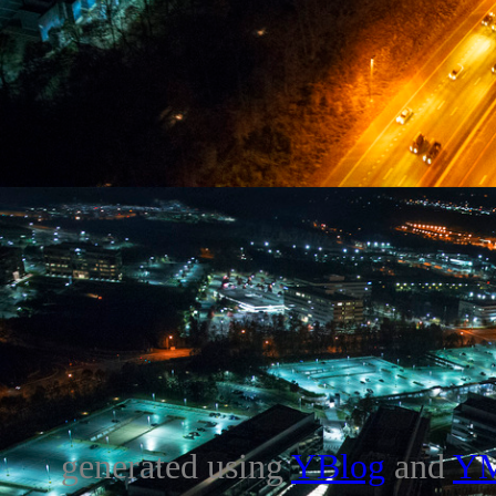
generated using
YBlog
and
Y