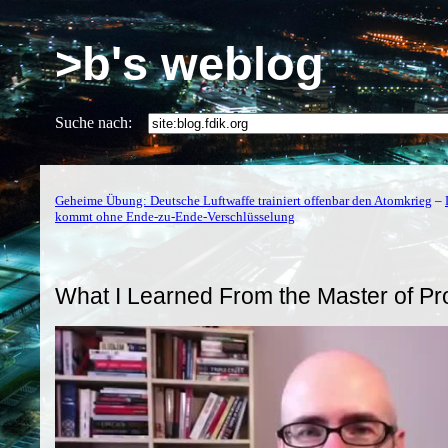
>b's weblog
Suche nach:
Geheime Übung: Deutsche Luftwaffe trainiert offenbar den Atomkrieg
–
kommt ohne Ende-zu-Ende-Verschlüsselung
What I Learned From the Master of P