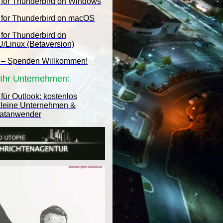
 for Thunderbird on Windows
 for Thunderbird on macOS
 for Thunderbird on
/Linux (Betaversion)
 – Spenden Willkommen!
r Ihr Unternehmen:
für Outlook: kostenlos
 kleine Unternehmen &
vatanwender