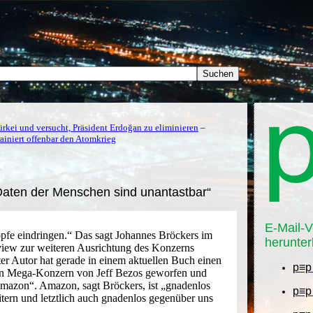
rkei und versucht, Präsident Erdoğan zu eliminieren
–
ainiert offenbar den Atomkrieg
Daten der Menschen sind unantastbar“
E-Mail-V
pfe eindringen.“ Das sagt Johannes Bröckers im
herunter
iew zur weiteren Ausrichtung des Konzerns
r Autor hat gerade in einem aktuellen Buch einen
p≡p
en Mega-Konzern von Jeff Bezos geworfen und
 Amazon“. Amazon, sagt Bröckers, ist „gnadenlos
p≡p 
tern und letztlich auch gnadenlos gegenüber uns