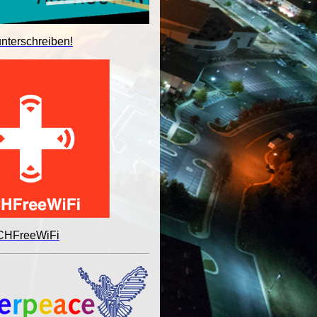
unterschreiben!
 CHFreeWiFi