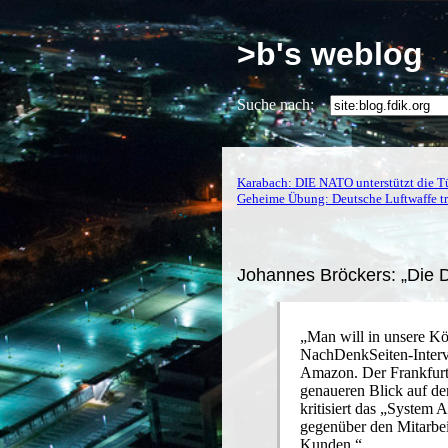
>b's weblog
Suche nach:
Karabach: DIE NATO unterstützt die Tü
Geheime Übung: Deutsche Luftwaffe tr
Johannes Bröckers: „Die 
„Man will in unsere Kö
NachDenkSeiten-Interv
Amazon. Der Frankfurte
genaueren Blick auf d
kritisiert das „System
gegenüber den Mitarbei
Kunden.“