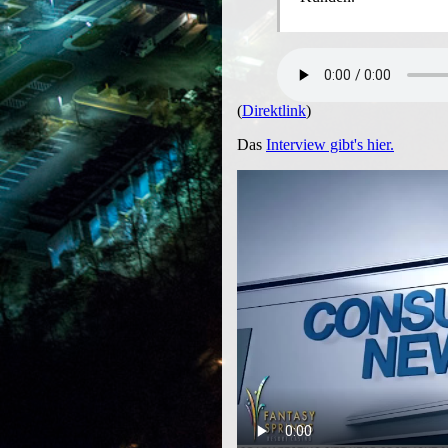
(
Direktlink
)
Das
Interview gibt's hier.