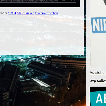
 +0200
#1984
#datenkraken
#datenverbrechen
Aufstehe
p≡p softw