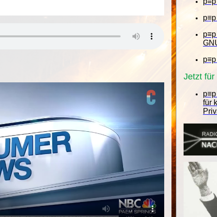
p≡p
p≡p
p≡p
GNU
p≡p
Jetzt fü
p≡p 
für
Pri