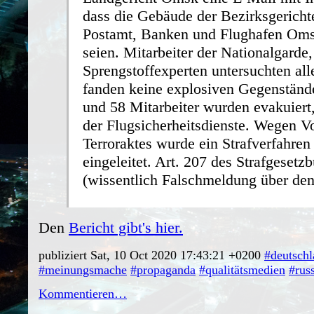
dass die Gebäude der Bezirksgericht
Postamt, Banken und Flughafen Oms
seien. Mitarbeiter der Nationalgarde,
Sprengstoffexperten untersuchten al
fanden keine explosiven Gegenständ
und 58 Mitarbeiter wurden evakuier
der Flugsicherheitsdienste. Wegen V
Terroraktes wurde ein Strafverfahren
eingeleitet. Art. 207 des Strafgesetz
(wissentlich Falschmeldung über den
Den
Bericht gibt's hier.
publiziert Sat, 10 Oct 2020 17:43:21 +0200
#deutsch
#meinungsmache
#propaganda
#qualitätsmedien
#rus
Kommentieren…