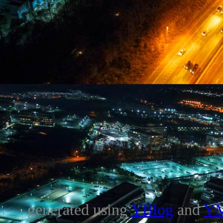
generated using
YBlog
and
Y