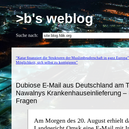
>b's weblog
Suche nach:
“Katar finanziert die Strukturen der Muslimbruderschaft in ganz Europa”
Möglichkeit, sich selbst zu korrigieren”
Dubiose E-Mail aus Deutschland am 
Nawalnys Krankenhauseinlieferung –
Fragen
Am Morgen des 20. August erhielt d
Landgericht Omsk eine E-Mail mit I