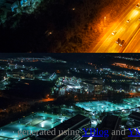
generated using
YBlog
and
Y