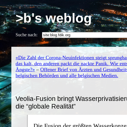
>b's weblog
Suche nach:
«Die Zahl der Corona-Neuinfektionen steigt sprunghaf
das kalt, den anderen packt die nackte Panik. Wie ent
Ängste?»
–
Offener Brief von Ärzten und Gesundheits
belgischen Behörden und alle belgischen Medien.
Veolia-Fusion bringt Wasserprivatisie
die “globale Realität”
Die Fusion der größten Wasserkonze