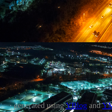
generated using
YBlog
and
Y