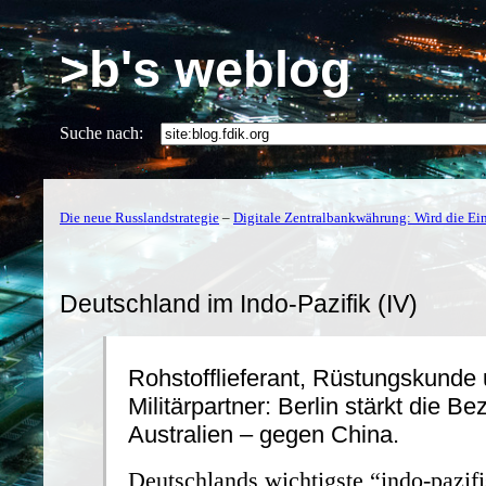
>b's weblog
Suche nach:
Die neue Russlandstrategie
–
Digitale Zentralbankwährung: Wird die Ein
Deutschland im Indo-Pazifik (IV)
Rohstofflieferant, Rüstungskunde
Militärpartner: Berlin stärkt die B
Australien – gegen China.
Deutschlands wichtigste “indo-pazif