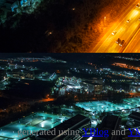
generated using
YBlog
and
Y