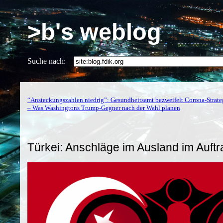
>b's weblog
Suche nach:
“Ansteckungszahlen niedrig”: Gesundheitsamt bezweifelt Corona-Strate
– Was Washingtons Trump-Gegner nach der Wahl planen
Türkei: Anschläge im Ausland im Auftr