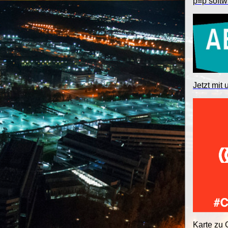
p≡p softw
Jetzt mit 
Karte zu