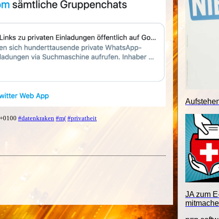
Aufstehe
4 +0100
#datenkraken
#m(
#privatheit
JA zum E-
mitmache