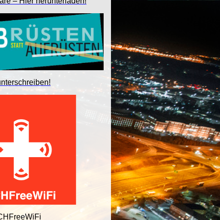
are – Hier herunterladen!
unterschreiben!
 CHFreeWiFi