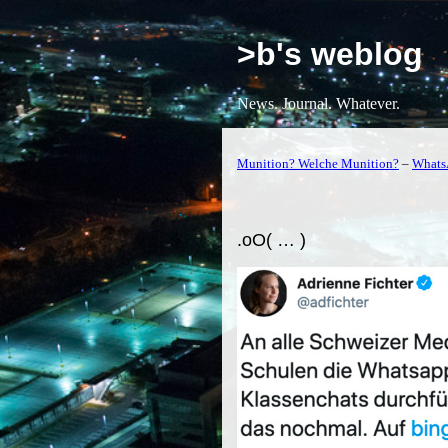
>b's weblog
News. Journal. Whatever.
Munition? Welche Munition?
–
WhatsA
.oO( … )