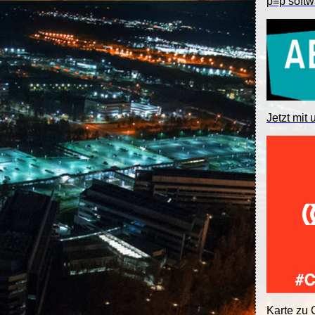
p≡p softw
Jetzt mit 
Karte zu