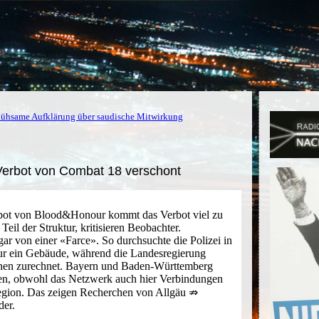
ühsame Aufklärung über saudische Mitwirkung
 Verbot von Combat 18 verschont
bot von Blood&Honour kommt das Verbot viel zu
 Teil der Struktur, kritisieren Beobachter.
ar von einer «Farce». So durchsuchte die Polizei in
ur ein Gebäude, während die Landesregierung
nen zurechnet. Bayern und Baden-Württemberg
fen, obwohl das Netzwerk auch hier Verbindungen
 Region. Das zeigen Recherchen von Allgäu ⇏
der.