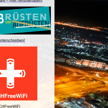
are – Hier herunterladen!
unterschreiben!
 CHFreeWiFi