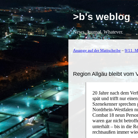
>b's weblog
News. Journal. Whatever.
Assange auf der Mattscheibe
–
9/11: M
Region Allgäu bleibt vom
20 Jahre nach dem Ver
spät und trifft nur einen
Szenekenner sprechen g
Nordrhein-Westfalen n
Combat 18 neun Perso
waren gar nicht betrof
unterhält – bis in die
rechtsaußen immer wie