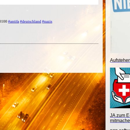
+0100
#antifa
#deutschland
#nazis
Aufstehe
JA zum E-
mitmache