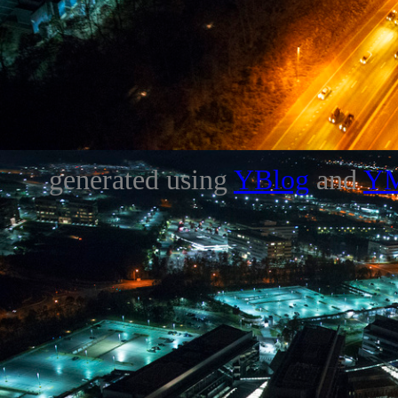
generated using
YBlog
and
Y