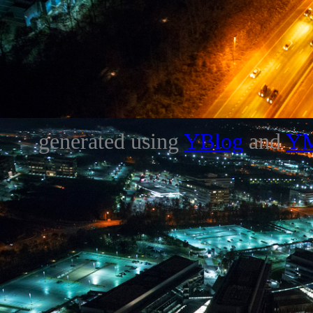
generated using
YBlog
and
Y