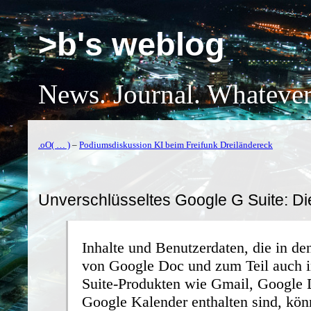
>b's weblog
News. Journal. Whatever
.oO( … )
–
Podiumsdiskussion KI beim Freifunk Dreiländereck
Unverschlüsseltes Google G Suite: Die
Inhalte und Benutzerdaten, die in 
von Google Doc und zum Teil auch i
Suite-Produkten wie Gmail, Google 
Google Kalender enthalten sind, kö