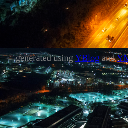
generated using
YBlog
and
Y