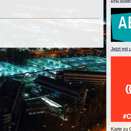
p≡p softw
Jetzt mit 
Karte zu