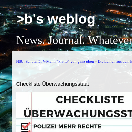
>b's weblog
News. Journal. Whatever
NSU: Schutz für V-Mann “Piatto” von ganz oben
–
Die Lehren aus dem 
Checkliste Überwachungsstaat