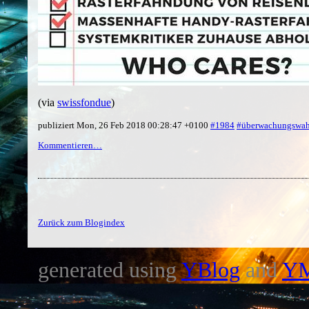
(via
swissfondue
)
publiziert Mon, 26 Feb 2018 00:28:47 +0100
#1984
#überwachungswa
Kommentieren…
Zurück zum Blogindex
generated using
YBlog
and
Y